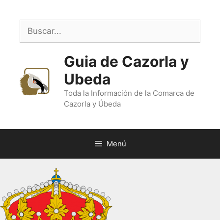
Saltar
al
Buscar:
contenido
Guia de Cazorla y
Ubeda
Toda la Información de la Comarca de
Cazorla y Úbeda
Menú