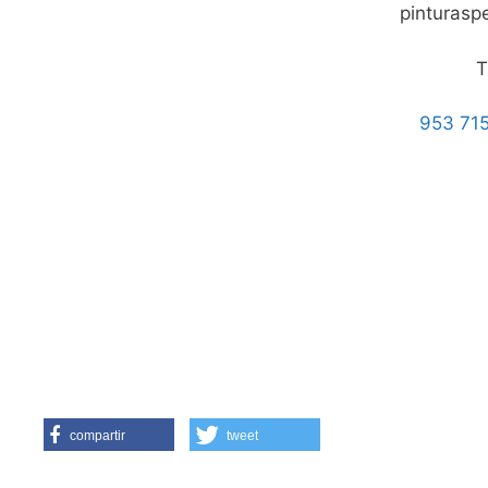
pinturasp
T
953 715
compartir
tweet