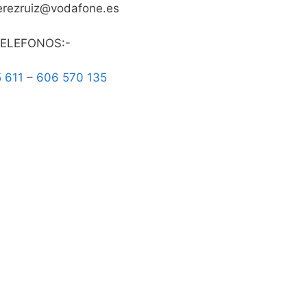
erezruiz@vodafone.es
ELEFONOS:-
 611
–
606 570 135