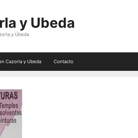
rla y Ubeda
zorla y Úbeda
en Cazorla y Ubeda
Contacto