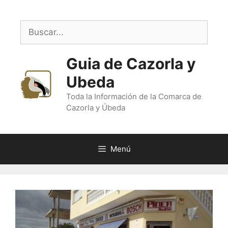
Saltar
al
Buscar:
contenido
Guia de Cazorla y
Ubeda
Toda la Información de la Comarca de
Cazorla y Úbeda
Menú