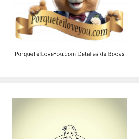
PorqueTeILoveYou.com Detalles de Bodas