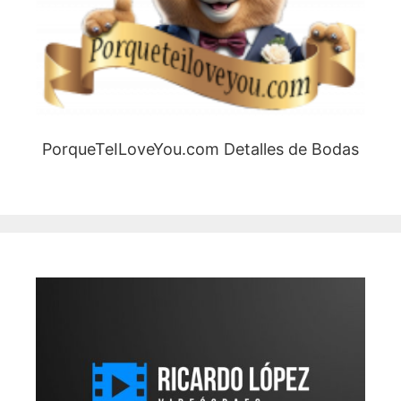
PorqueTeILoveYou.com Detalles de Bodas