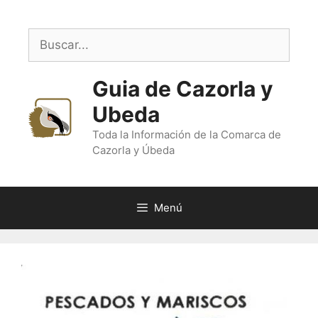
Saltar
al
Buscar:
contenido
Guia de Cazorla y
Ubeda
Toda la Información de la Comarca de
Cazorla y Úbeda
Menú