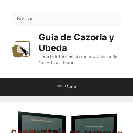
Saltar
al
Buscar:
contenido
Guia de Cazorla y
Ubeda
Toda la Información de la Comarca de
Cazorla y Úbeda
Menú