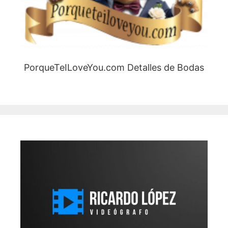
PorqueTeILoveYou.com Detalles de Bodas