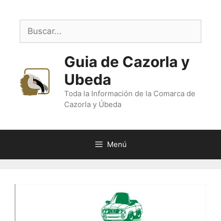
Saltar
al
Buscar:
contenido
Guia de Cazorla y
Ubeda
Toda la Información de la Comarca de
Cazorla y Úbeda
Menú