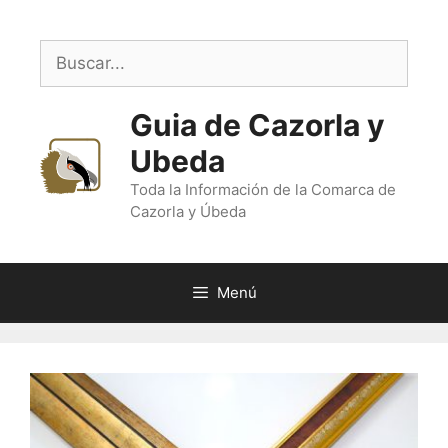
Saltar
al
Buscar:
contenido
Guia de Cazorla y
Ubeda
Toda la Información de la Comarca de
Cazorla y Úbeda
Menú