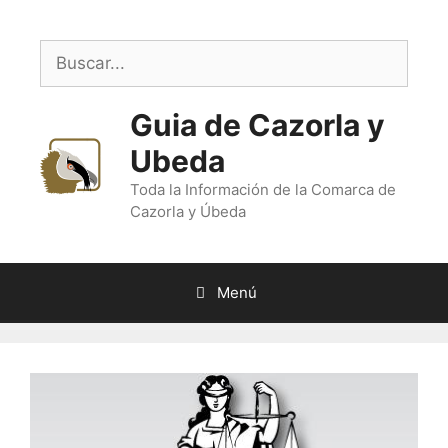
Saltar
al
Buscar:
contenido
Guia de Cazorla y
Ubeda
Toda la Información de la Comarca de
Cazorla y Úbeda
Menú