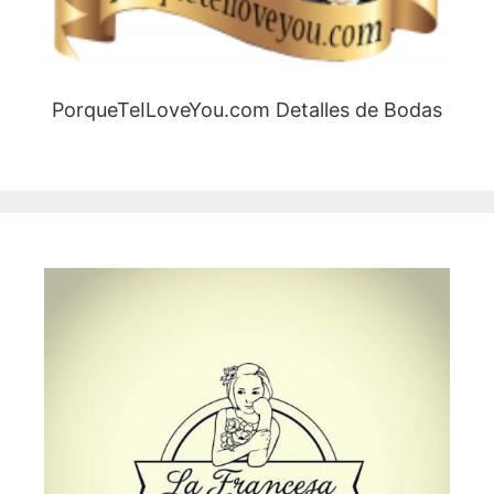
PorqueTeILoveYou.com Detalles de Bodas