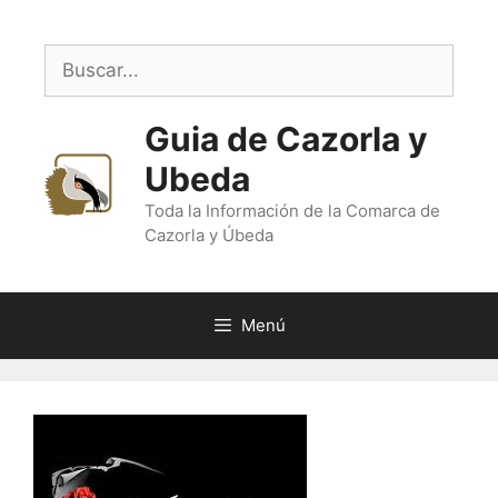
Saltar
al
Buscar:
contenido
Guia de Cazorla y
Ubeda
Toda la Información de la Comarca de
Cazorla y Úbeda
Menú