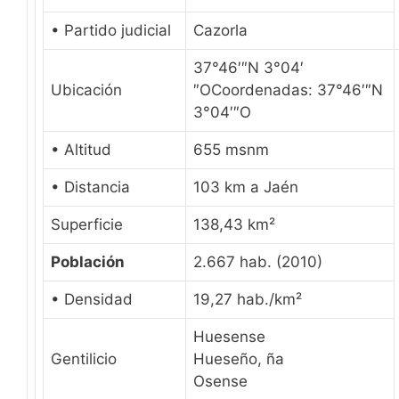
• Partido judicial
Cazorla
37°46′″N 3°04′
Ubicación
″O
Coordenadas:
37°46′″N
3°04′″O
• Altitud
655 msnm
• Distancia
103 km a Jaén
Superficie
138,43 km²
Población
2.667 hab. (2010)
• Densidad
19,27 hab./km²
Huesense
Gentilicio
Hueseño, ña
Osense