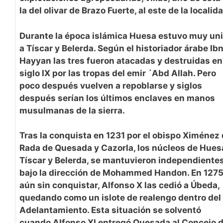
la del olivar de Brazo Fuerte, al este de la localid
Durante la época islámica Huesa estuvo muy un
a Tíscar y Belerda. Según el historiador árabe Ib
Hayyan las tres fueron atacadas y destruidas en
siglo IX por las tropas del emir ´Abd Allah. Pero
poco después vuelven a repoblarse y siglos
después serían los últimos enclaves en manos
musulmanas de la sierra.
Tras la conquista en 1231 por el obispo Ximénez
Rada de Quesada y Cazorla, los núcleos de Hues
Tíscar y Belerda, se mantuvieron independiente
bajo la dirección de Mohammed Handon. En 1275
aún sin conquistar, Alfonso X las cedió a Úbeda,
quedando como un islote de realengo dentro del
Adelantamiento. Esta situación se solventó
cuando Alfonso XI entregó Quesada al Concejo 