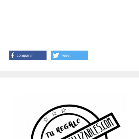
compartir
tweet