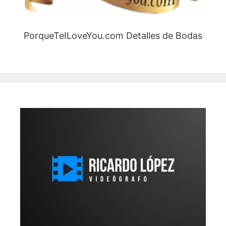
PorqueTeILoveYou.com Detalles de Bodas