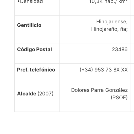
•Densidad
10,34 hab./ km²
Hinojariense,
Gentilicio
Hinojareño, ña;
Código Postal
23486
Pref. telefónico
(+34) 953 73 8X XX
Dolores Parra González
Alcalde
(2007)
(PSOE)