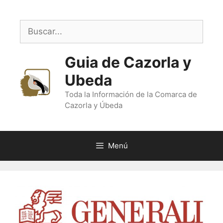
Saltar
al
Buscar:
contenido
Guia de Cazorla y
Ubeda
Toda la Información de la Comarca de
Cazorla y Úbeda
Menú