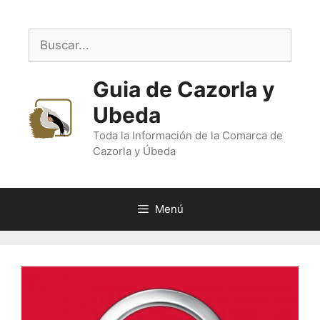
Saltar
al
Buscar:
contenido
Guia de Cazorla y
Ubeda
Toda la Información de la Comarca de
Cazorla y Úbeda
Menú