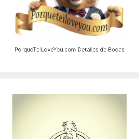
PorqueTeILoveYou.com Detalles de Bodas