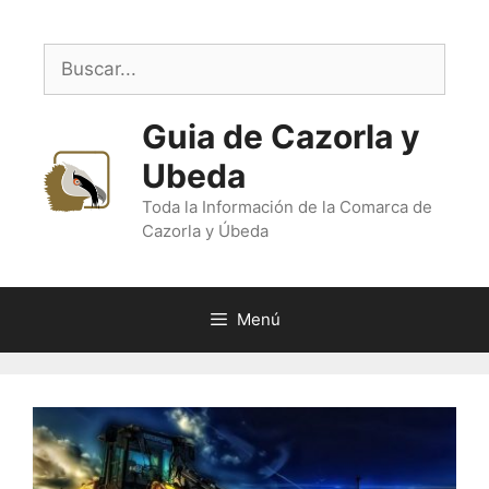
Saltar
al
Buscar:
contenido
Guia de Cazorla y
Ubeda
Toda la Información de la Comarca de
Cazorla y Úbeda
Menú