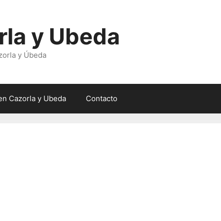
rla y Ubeda
zorla y Úbeda
en Cazorla y Ubeda
Contacto