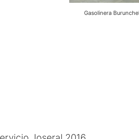
Gasolinera Burunche
ervicio Joseral 2016.