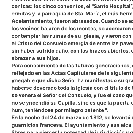
cenizas: los cinco conventos, el "Santo Hospital”,
ermitas y la parroquia de Sta. María, el más her
Adelantamiento, fueron abrasados. Cuando se ex
los vecinos bajaron de los montes, se acercaron 
contemplar las ruinas de su iglesia, y vieron con
el Cristo del Consuelo emergía de entre las pav
sin haber sufrido daño, con los brazos abiertos, 
abrazar a sus hijos.
Para conocimiento de las futuras generaciones, 
reflejado en las Actas Capitulares de la siguien
ynegable que dicho Señor ha manifestado su gr
haberse devorado toda la Iglesia con el título de
se venera el Señor del Consuelo, y fue el caso qu
no se yncendió su Capilla, sino es que la puerta d
hum, teniéndose por milagro patente ".
En la noche del 24 de marzo de 1.812, se levantó
guarnición francesa. El ayuntamiento y sus alc
libres para ejercer la potestad de jurisdicción y 