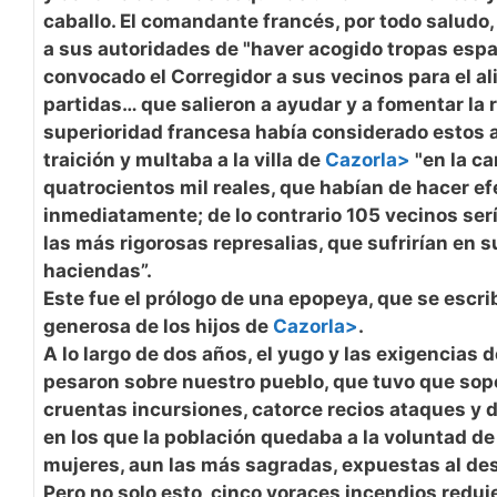
caballo. El comandante francés, por todo saludo,
a sus autoridades de "haver acogido tropas espa
convocado el Corregidor a sus vecinos para el a
partidas… que salieron a ayudar y a fomentar la r
superioridad francesa había considerado estos
traición y multaba a la villa de
Cazorla>
"en la ca
quatrocientos mil reales, que habían de hacer ef
inmediatamente; de lo contrario 105 vecinos ser
las más rigorosas represalias, que sufrirían en 
haciendas”.
Este fue el prólogo de una epopeya, que se escrib
generosa de los hijos de
Cazorla>
.
A lo largo de dos años, el yugo y las exigencias d
pesaron sobre nuestro pueblo, que tuvo que sopo
cruentas incursiones, catorce recios ataques y 
en los que la población quedaba a la voluntad de
mujeres, aun las más sagradas, expuestas al de
Pero no solo esto, cinco voraces incendios reduj