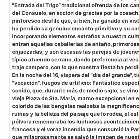
"Entrada del Trigo” tradicional ofrenda de los c
del Consuelo, en acción de gracias por la cosech
pintoresco desfile que, si bien, ha ganado en vis
ha perdido su genuino encanto primitivo y su ca
incorporando elementos extraños a nuestra cultu
entran aquellas caballerías de antaño, primoro
enjaezadas; y son escasas las parejas de jóvene
típico atuendo serrano, dando preferencia al vest
traje campero, con lo que nuestra fiesta ha perd
En la noche del 16, víspera del "día del grande", ti
"vocación", fuegos de artificio: Fantástico espec
sonido, que, durante más de medio siglo, se vino
vieja Plaza de Sta. María, marco excepcional en e
colorido de las bengalas realzaba la magnificenc
ruinas y la belleza del paisaje que lo rodea, el es
pólvora rememoraba los luctuosos acontecimient
francesa y el voraz incendio que consumió la Pa
que milagrosamente se salvó la imagen de nuest