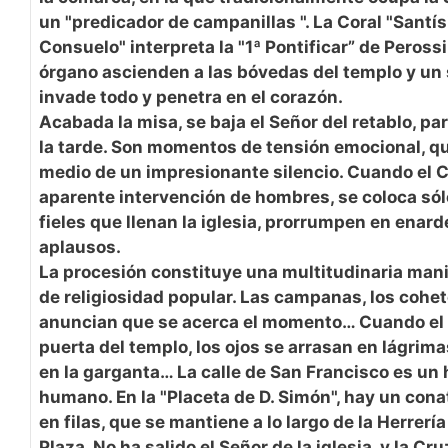
un "predicador de campanillas ". La Coral "Santís
Consuelo" interpreta la "1ª Pontificar” de Perossi
órgano ascienden a las bóvedas del templo y un 
invade todo y penetra en el corazón.
Acabada la misa, se baja el Señor del retablo, pa
la tarde. Son momentos de tensión emocional, qu
medio de un impresionante silencio. Cuando el C
aparente intervención de hombres, se coloca sólo
fieles que llenan la iglesia, prorrumpen en enard
aplausos.
La procesión constituye una multitudinaria mani
de religiosidad popular. Las campanas, los cohet
anuncian que se acerca el momento… Cuando el 
puerta del templo, los ojos se arrasan en lágrima
en la garganta… La calle de San Francisco es un
humano. En la "Placeta de D. Simón", hay un con
en filas, que se mantiene a lo largo de la Herrería
Plaza. No ha salido el Señor de la iglesia, y la Cr