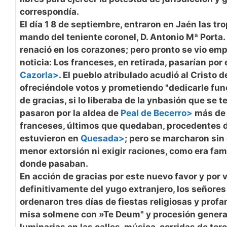
correspondía.
El día 1 8 de septiembre, entraron en Jaén las tr
mando del teniente coronel, D. Antonio Mª Porta
renació en los corazones; pero pronto se vio em
noticia: Los franceses, en retirada, pasarían por 
Cazorla>
. El pueblo atribulado acudió al Cristo 
ofreciéndole votos y prometiendo "dedicarle fun
de gracias, si lo liberaba de la ynbasión que se tem
pasaron por la aldea de
Peal de Becerro>
más de 
franceses, últimos que quedaban, procedentes d
estuvieron en
Quesada>
; pero se marcharon sin 
menor extorsión ni exigir raciones, como era fa
donde pasaban.
En acción de gracias por este nuevo favor y por 
definitivamente del yugo extranjero, los señores
ordenaron tres días de fiestas religiosas y profa
misa solmene con »Te Deum" y procesión genera
luminarias en las calles, música, corridas de toro