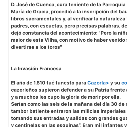
D. José de Cuenca, cura teniente de la Parroquia
María de Gracia, procedió a la inscripción del ba
libros sacramentales y, al verificar la naturaleza
padres, con escuetas, pero precisas palabras, de
dejó constancia del acontecimiento: "Pero la niña
maior de esta Vilha, con motivo de haber venido
divertirse a los toros"
La Invasión Francesa
El año de 1.810 fué funesto para
Cazorla>
y su
c
cazorleños supieron defender a su Patria frente 
y a muchos les cupo la gloria de morir por ella.
Serían como las seis de la mañana del día 30 de
tambor batiente entraron las milicias imperiales
tomando sus entradas y salidas con grandes gu
y centinelas en las esquinas”. Eran mil infantes 