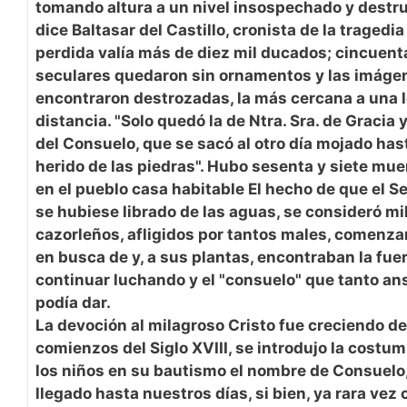
tomando altura a un nivel insospechado y destr
dice Baltasar del Castillo, cronista de la tragedia
perdida valía más de diez mil ducados; cincuen
seculares quedaron sin ornamentos y las imáge
encontraron destrozadas, la más cercana a una 
distancia. "Solo quedó la de Ntra. Sra. de Gracia 
del Consuelo, que se sacó al otro día mojado hast
herido de las piedras". Hubo sesenta y siete mu
en el pueblo casa habitable El hecho de que el S
se hubiese librado de las aguas, se consideró mil
cazorleños, afligidos por tantos males, comenzar
en busca de y, a sus plantas, encontraban la fue
continuar luchando y el "consuelo" que tanto an
podía dar.
La devoción al milagroso Cristo fue creciendo de 
comienzos del Siglo XVIII, se introdujo la costu
los niños en su bautismo el nombre de Consuelo,
llegado hasta nuestros días, si bien, ya rara vez