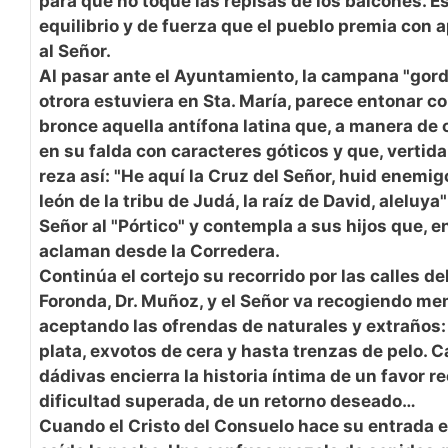
para que no toque las repisas de los balcones. E
equilibrio y de fuerza que el pueblo premia con 
al Señor.
Al pasar ante el Ayuntamiento, la campana "gorda
otrora estuviera en Sta. María, parece entonar c
bronce aquella antífona latina que, a manera de o
en su falda con caracteres góticos y que, vertida 
reza así: "He aquí la Cruz del Señor, huid enemig
león de la tribu de Judá, la raíz de David, aleluya
Señor al "Pórtico" y contempla a sus hijos que, 
aclaman desde la Corredera.
Continúa el cortejo su recorrido por las calles d
Foronda, Dr. Muñoz, y el Señor va recogiendo me
aceptando las ofrendas de naturales y extraños:
plata, exvotos de cera y hasta trenzas de pelo. 
dádivas encierra la historia íntima de un favor r
dificultad superada, de un retorno deseado…
Cuando el Cristo del Consuelo hace su entrada e