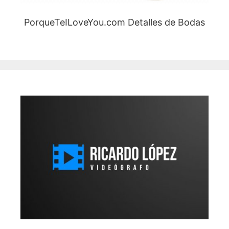
PorqueTeILoveYou.com Detalles de Bodas