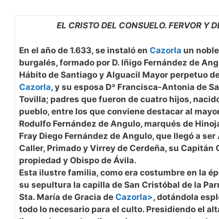
EL CRISTO DEL CONSUELO. FERVOR Y 
En el año de 1.633, se instaló en
Cazorla
un noble
burgalés, formado por D. lñigo Fernández de Angu
Hábito de Santiago y Alguacil Mayor perpetuo de 
Cazorla
, y su esposa Dª Francisca-Antonia de Sa
Tovilla; padres que fueron de cuatro hijos, naci
pueblo, entre los que conviene destacar al mayor
Rodulfo Fernández de Angulo, marqués de Hinojare
Fray Diego Fernández de Angulo, que llegó a ser
Caller, Primado y Virrey de Cerdeña, su Capitán 
propiedad y Obispo de Ávila.
Esta ilustre familia, como era costumbre en la ép
su sepultura la capilla de San Cristóbal de la Pa
Sta. María de Gracia de
Cazorla>
, dotándola esp
todo lo necesario para el culto. Presidiendo el al