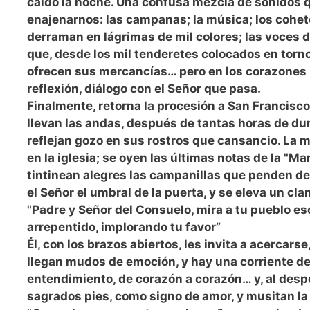
caído la noche. Una confusa mezcla de sonidos 
enajenarnos: las campanas; la música; los cohet
derraman en lágrimas de mil colores; las voces d
que, desde los mil tenderetes colocados en torno 
ofrecen sus mercancías… pero en los corazones h
reflexión, diálogo con el Señor que pasa.
Finalmente, retorna la procesión a San Francisco
llevan las andas, después de tantas horas de du
reflejan gozo en sus rostros que cansancio. La m
en la iglesia; se oyen las últimas notas de la "Ma
tintinean alegres las campanillas que penden de
el Señor el umbral de la puerta, y se eleva un cla
"Padre y Señor del Consuelo, mira a tu pueblo es
arrepentido, implorando tu favor”
Él, con los brazos abiertos, les invita a acercarse
llegan mudos de emoción, y hay una corriente d
entendimiento, de corazón a corazón… y, al desp
sagrados pies, como signo de amor, y musitan la 