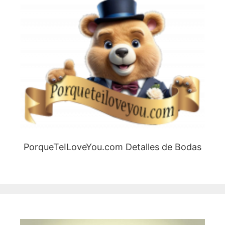
PorqueTeILoveYou.com Detalles de Bodas