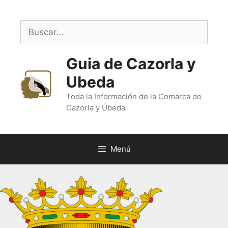
Saltar
al
Buscar:
contenido
Guia de Cazorla y
Ubeda
Toda la Información de la Comarca de
Cazorla y Úbeda
Menú