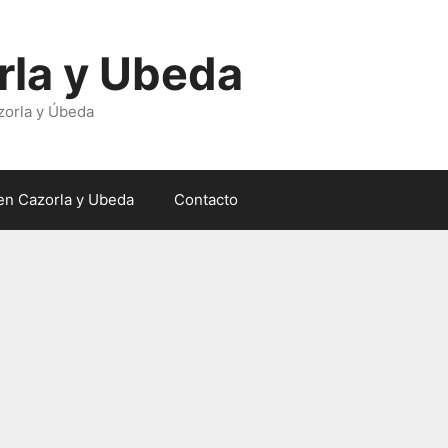
rla y Ubeda
zorla y Úbeda
en Cazorla y Ubeda
Contacto