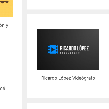
ón y
Ricardo López Videógrafo
omé