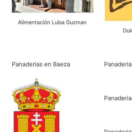
Alimentación Luisa Guzman
Dul
Panaderias en Baeza
Panaderia
Panaderi
Panaderi