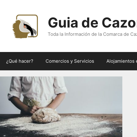
Saltar
al
Guia de Cazo
contenido
Toda la Información de la Comarca de Ca
¿Qué hacer?
Comercios y Servicios
Alojamientos 