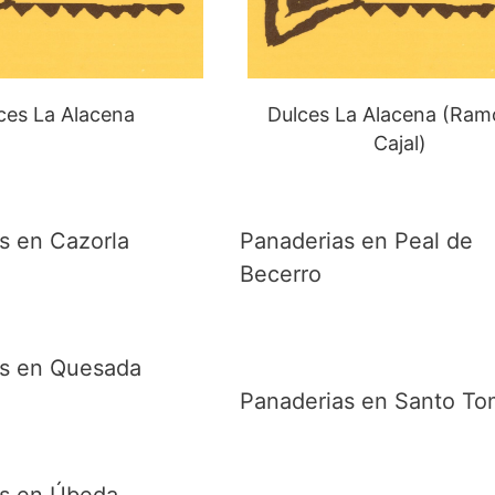
ces La Alacena
Dulces La Alacena (Ram
Cajal)
s en Cazorla
Panaderias en Peal de
Becerro
as en Quesada
Panaderias en Santo T
as en Úbeda