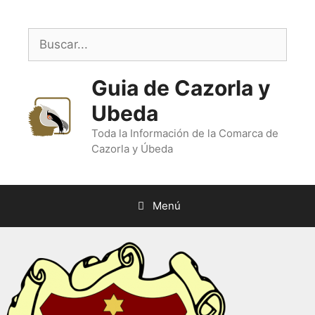
Saltar
al
Buscar:
contenido
Guia de Cazorla y
Ubeda
Toda la Información de la Comarca de
Cazorla y Úbeda
Menú