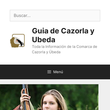
Saltar
al
Buscar:
contenido
Guia de Cazorla y
Ubeda
Toda la Información de la Comarca de
Cazorla y Úbeda
Menú