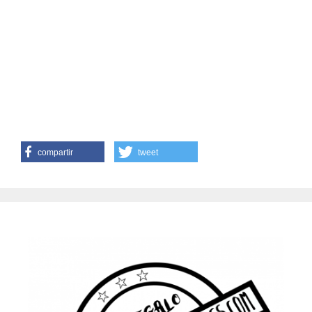
compartir
tweet