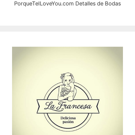
PorqueTeILoveYou.com Detalles de Bodas