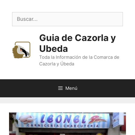
Saltar
al
Buscar:
contenido
Guia de Cazorla y
Ubeda
Toda la Información de la Comarca de
Cazorla y Úbeda
Menú