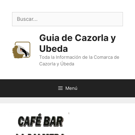
Saltar
al
Buscar:
contenido
Guia de Cazorla y
Ubeda
Toda la Información de la Comarca de
Cazorla y Úbeda
Menú