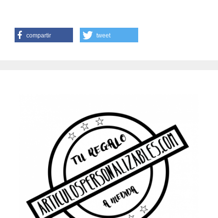
compartir
tweet