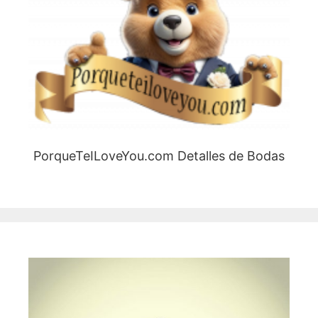
PorqueTeILoveYou.com Detalles de Bodas