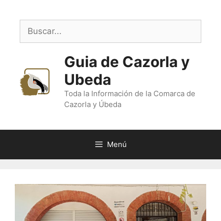
Saltar
al
Buscar:
contenido
Guia de Cazorla y
Ubeda
Toda la Información de la Comarca de
Cazorla y Úbeda
Menú